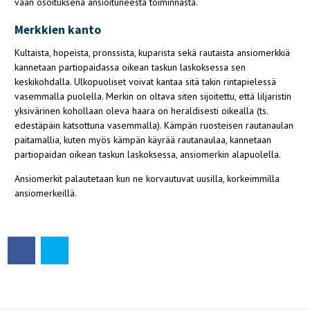
vaan osoituksena ansioituneesta toiminnasta.
Merkkien kanto
Kultaista, hopeista, pronssista, kuparista sekä rautaista ansiomerkkiä
kannetaan partiopaidassa oikean taskun laskoksessa sen
keskikohdalla. Ulkopuoliset voivat kantaa sitä takin rintapielessä
vasemmalla puolella. Merkin on oltava siten sijoitettu, että liljaristin
yksivärinen kohollaan oleva haara on heraldisesti oikealla (ts.
edestäpäin katsottuna vasemmalla). Kämpän ruosteisen rautanaulan
paitamallia, kuten myös kämpän käyrää rautanaulaa, kannetaan
partiopaidan oikean taskun laskoksessa, ansiomerkin alapuolella.
Ansiomerkit palautetaan kun ne korvautuvat uusilla, korkeimmilla
ansiomerkeillä.