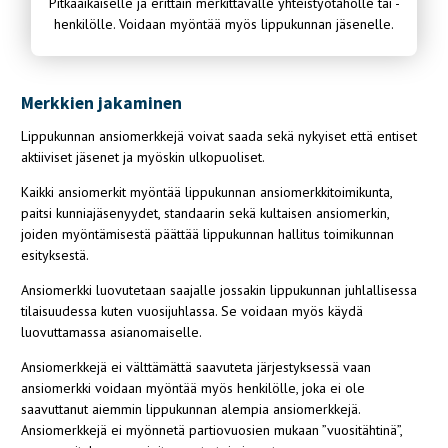
Pitkäaikaiselle ja erittäin merkittävälle yhteistyötaholle tai -
henkilölle. Voidaan myöntää myös lippukunnan jäsenelle.
Merkkien jakaminen
Lippukunnan ansiomerkkejä voivat saada sekä nykyiset että entiset
aktiiviset jäsenet ja myöskin ulkopuoliset.
Kaikki ansiomerkit myöntää lippukunnan ansiomerkkitoimikunta,
paitsi kunniajäsenyydet, standaarin sekä kultaisen ansiomerkin,
joiden myöntämisestä päättää lippukunnan hallitus toimikunnan
esityksestä.
Ansiomerkki luovutetaan saajalle jossakin lippukunnan juhlallisessa
tilaisuudessa kuten vuosijuhlassa. Se voidaan myös käydä
luovuttamassa asianomaiselle.
Ansiomerkkejä ei välttämättä saavuteta järjestyksessä vaan
ansiomerkki voidaan myöntää myös henkilölle, joka ei ole
saavuttanut aiemmin lippukunnan alempia ansiomerkkejä.
Ansiomerkkejä ei myönnetä partiovuosien mukaan ”vuositähtinä”,