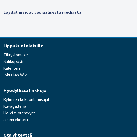
Löydät meidät sosiaalisesta mediasta:
Lippukuntalaisille
Tilityslomake
Sähköposti
Kalenteri
Johtajien Wiki
Hyödyllisiä linkkejä
Ryhmien kokoontumisajat
Kuvagalleria
Holvi-tuotemyynti
Jäsenrekisteri
Ota yhteyttä