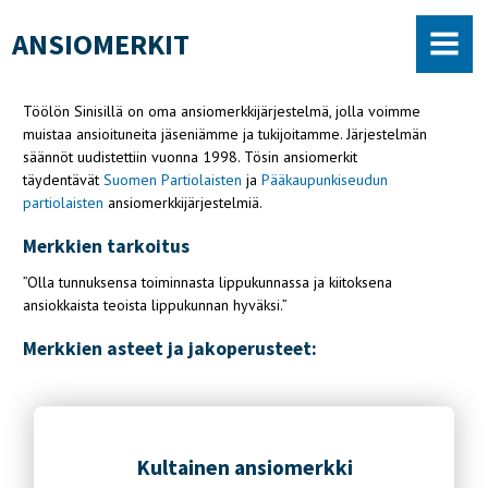
ANSIOMERKIT
Töölön Sinisillä on oma ansiomerkkijärjestelmä, jolla voimme
muistaa ansioituneita jäseniämme ja tukijoitamme. Järjestelmän
säännöt uudistettiin vuonna 1998. Tösin ansiomerkit
täydentävät
Suomen Partiolaisten
ja
Pääkaupunkiseudun
partiolaisten
ansiomerkkijärjestelmiä.
Merkkien tarkoitus
”Olla tunnuksensa toiminnasta lippukunnassa ja kiitoksena
ansiokkaista teoista lippukunnan hyväksi.”
Merkkien asteet ja jakoperusteet:
Kultainen ansiomerkki