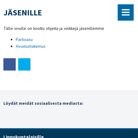
JÄSENILLE
MENU
Tälle sivulle on koottu ohjeita ja vinkkejä jäsenillemme
Partioasu
Avustushakemus
Löydät meidät sosiaalisesta mediasta:
Lippukuntalaisille