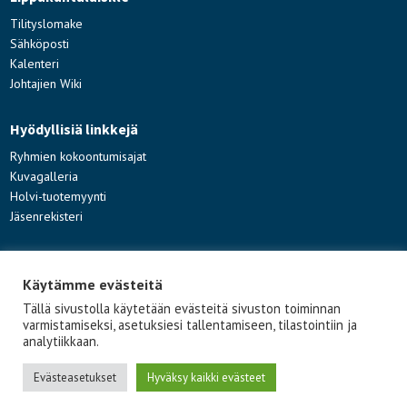
Tilityslomake
Sähköposti
Kalenteri
Johtajien Wiki
Hyödyllisiä linkkejä
Ryhmien kokoontumisajat
Kuvagalleria
Holvi-tuotemyynti
Jäsenrekisteri
Ota yhteyttä
Käytämme evästeitä
Töölön Siniset ry
Töölönkatu 34
Tällä sivustolla käytetään evästeitä sivuston toiminnan
varmistamiseksi, asetuksiesi tallentamiseen, tilastointiin ja
00260 Helsinki
analytiikkaan.
info@toolonsiniset.net
Evästeasetukset
Hyväksy kaikki evästeet