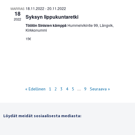
18.11.2022
-
20.11.2022
MARRAS
18
Syksyn lippukuntaretki
2022
Töölön Sinisten kämppä
Hummelvikintie 99, Långvik,
Kirkkonummi
15€
« Edellinen
1
2
3
4
5
…
9
Seuraava »
Löydät meidät sosiaalisesta mediasta: