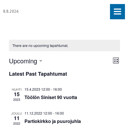
MENU
8.8.2026
There are no upcoming tapahtumat.
Views
Upcoming
Tapah
Navigat
List
Views
Select
Latest Past Tapahtumat
Naviga
date.
15.4.2023 12:00
-
16:00
HUHTI
15
Töölön Siniset 90 vuotta
2023
11.12.2022 12:00
-
16:00
JOULU
11
Partiokirkko ja puurojuhla
2022