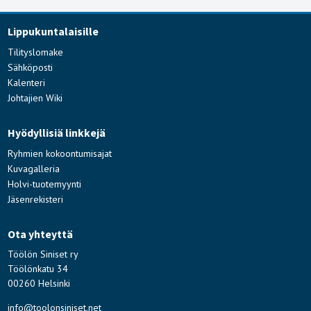
Lippukuntalaisille
Tilityslomake
Sähköposti
Kalenteri
Johtajien Wiki
Hyödyllisiä linkkejä
Ryhmien kokoontumisajat
Kuvagalleria
Holvi-tuotemyynti
Jäsenrekisteri
Ota yhteyttä
Töölön Siniset ry
Töölönkatu 34
00260 Helsinki
info@toolonsiniset.net